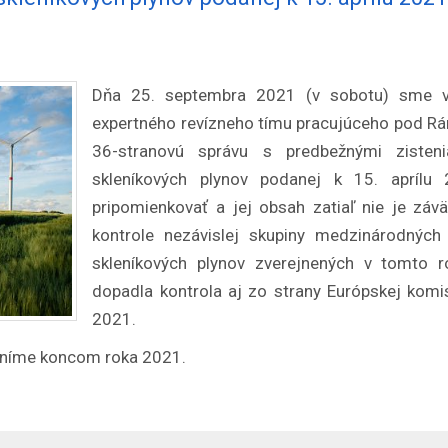
Dňa 25. septembra 2021 (v sobotu) sme v
expertného revízneho tímu pracujúceho pod 
36-stranovú správu s predbežnými zisteni
skleníkových plynov podanej k 15. apríl
pripomienkovať a jej obsah zatiaľ nie je závä
kontrole nezávislej skupiny medzinárodných 
skleníkových plynov zverejnených v tomto r
dopadla kontrola aj zo strany Európskej komis
2021.
ejníme koncom roka 2021.