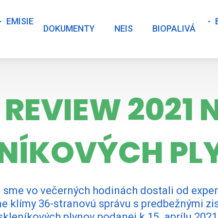
EMISIE
DOKUMENTY
NEIS
BIOPALIVÁ
REVIEW 2021 N
ENÍKOVÝCH PL
) sme vo večerných hodinách dostali od expe
límy 36-stranovú správu s predbežnými ziste
skleníkových plynov podanej k 15. aprílu 2021