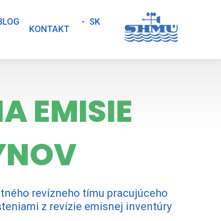
BLOG
SK
KONTAKT
A EMISIE
YNOV
rtného revízneho tímu pracujúceho
niami z revízie emisnej inventúry
.