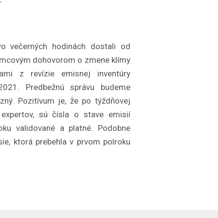
o večerných hodinách dostali od
Rámcovým dohovorom o zmene klímy
ami z revízie emisnej inventúry
u 2021. Predbežnú správu budeme
zný. Pozitívum je, že po týždňovej
expertov, sú čísla o stave emisií
oku validované a platné. Podobne
ie, ktorá prebehla v prvom polroku